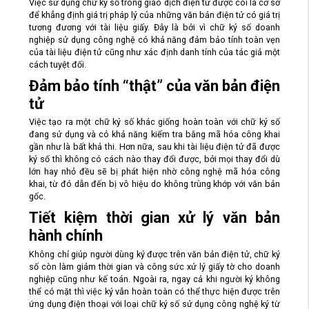
Việc sử dụng chữ ký số trong giao dịch điện tử được coi là cơ sở
để khẳng định giá trị pháp lý của những văn bản điện tử có giá trị
tương đương với tài liệu giấy. Đây là bởi vì chữ ký số doanh
nghiệp sử dụng công nghệ có khả năng đảm bảo tính toàn vẹn
của tài liệu điện tử cũng như xác định danh tính của tác giả một
cách tuyệt đối.
Đảm bảo tính “thật” của văn bản điện
tử
Việc tạo ra một chữ ký số khác giống hoàn toàn với chữ ký số
đang sử dụng và có khả năng kiểm tra bằng mã hóa công khai
gần như là bất khả thi. Hơn nữa, sau khi tài liệu điện tử đã được
ký số thì không có cách nào thay đổi được, bởi mọi thay đổi dù
lớn hay nhỏ đều sẽ bị phát hiện nhờ công nghệ mã hóa công
khai, từ đó dẫn đến bị vô hiệu do không trùng khớp với văn bản
gốc.
Tiết kiệm thời gian xử lý văn bản
hành chính
Không chỉ giúp người dùng ký được trên văn bản điện tử, chữ ký
số còn làm giảm thời gian và công sức xử lý giấy tờ cho doanh
nghiệp cũng như kế toán. Ngoài ra, ngay cả khi người ký không
thể có mặt thì việc ký vẫn hoàn toàn có thể thực hiện được trên
ứng dụng điện thoại với loại chữ ký số sử dụng công nghệ ký từ