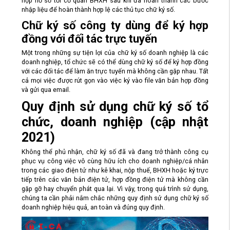
nộp hồ sơ tới cơ quan BHXH sau khi đã hoàn thành các bước
nhập liệu để hoàn thành hợp lệ các thủ tục chữ ký số.
Chữ ký số công ty dùng để ký hợp
đồng với đối tác trực tuyến
Một trong những sự tiện lợi của chữ ký số doanh nghiệp là các
doanh nghiệp, tổ chức sẽ có thể dùng chữ ký số để ký hợp đồng
với các đối tác để làm ăn trực tuyến mà không cần gặp nhau. Tất
cả mọi việc được rút gọn vào việc ký vào file văn bản hợp đồng
và gửi qua email.
Quy định sử dụng chữ ký số tổ
chức, doanh nghiệp (cập nhật
2021)
Không thể phủ nhận, chữ ký số đã và đang trở thành công cụ
phục vụ công việc vô cùng hữu ích cho doanh nghiệp/cá nhân
trong các giao điện tử như kê khai, nộp thuế, BHXH hoặc ký trực
tiếp trên các văn bản điện tử, hợp đồng điện tử mà không cần
gặp gỡ hay chuyển phát qua lại. Vì vậy, trong quá trình sử dụng,
chúng ta cần phải nắm chắc những quy định sử dụng chữ ký số
doanh nghiệp hiệu quả, an toàn và đúng quy định.