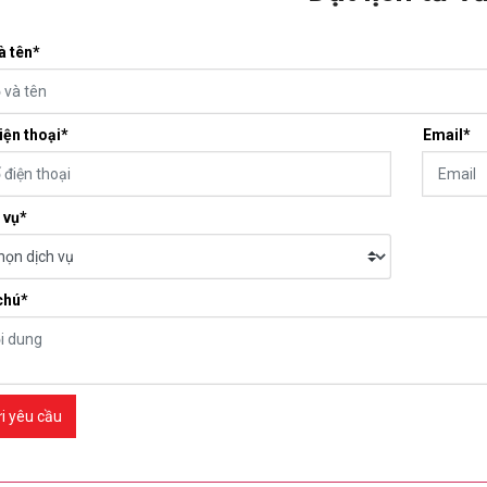
à tên*
iện thoại*
Email*
 vụ*
chú*
i yêu cầu