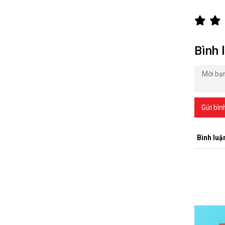
Bình 
Gửi bìn
Bình luậ