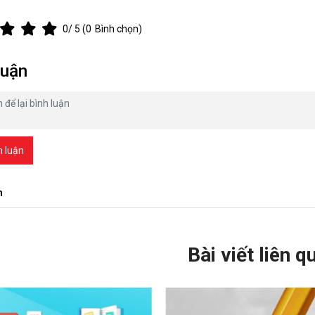
0
/ 5 (
0
Bình chọn)
luận
h luận
n
Bài viết liên q