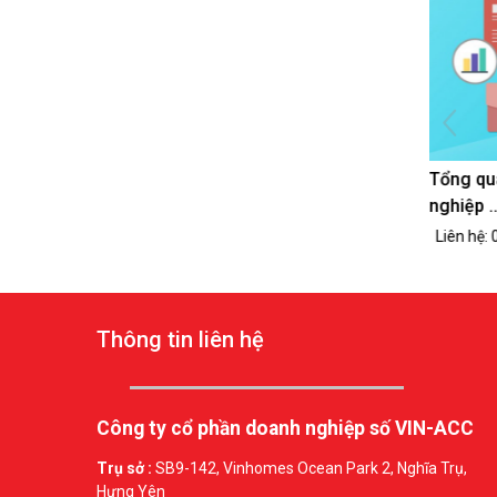
Tiểu mụ
thông dụ
Thông tin liên hệ
Công ty cổ phần doanh nghiệp số VIN-ACC
Trụ sở :
SB9-142, Vinhomes Ocean Park 2, Nghĩa Trụ,
Hưng Yên