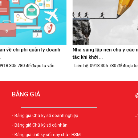
c nộp thuế những loại thuế
Hướng dẫn thủ tục đăng ký 
ng ...
thuế nhà ...
   Liên hệ: 0918.305.780 để được tư vấn   
BẢNG GIÁ
@
-
- Bảng giá Chữ ký số doanh nghiệp
-
- Bảng giá Chữ ký số cá nhân
- Bảng giá chữ ký số máy chủ - HSM