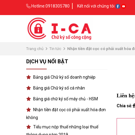
Hotline:
0918305780
Kết nối với chúng tôi
Trang chủ
Tin tức
Nhận tiền đặt cọc có phải xuất hóa 
DỊCH VỤ NỔI BẬT
Bảng giá Chữ ký số doanh nghiệp
Bảng giá Chữ ký số cá nhân
Liên hệ
Bảng giá chữ ký số máy chủ - HSM
Chia sẻ:
Nhận tiền đặt cọc có phải xuất hóa đơn
không
Tiểu mục nộp thuế những loại thuế
thông dụng năm 2019